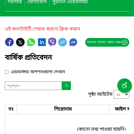
গ্যালারি
যোগাযোগ
পুরাতন ওয়েবসাইট
এই কনটেন্টটি শেয়ার করতে ক্লিক করুন
আপনার মতামত প্রদান করুন
বার্ষিক প্রতিবেদন
এডভান্সড অপশনগুলো দেখান
পৃষ্ঠা আইটেম
নং
শিরোনাম
ফাইল সমূ
কোনো তথ্য পাওয়া যায়নি।