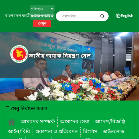
বাংলাদেশ জাতীয় তথ্য বাতায়ন
English
দেখুন
জাতীয় তামাক নিয়ন্ত্রণ সেল
মেনু নির্বাচন করুন
আমাদের সম্পর্কে
আমাদের সেবা
আদেশ/বিজ্ঞপ্তি
আইন/বিধি
প্রকাশনা ও প্রতিবেদন
রির্সোস
ডাউনলোড