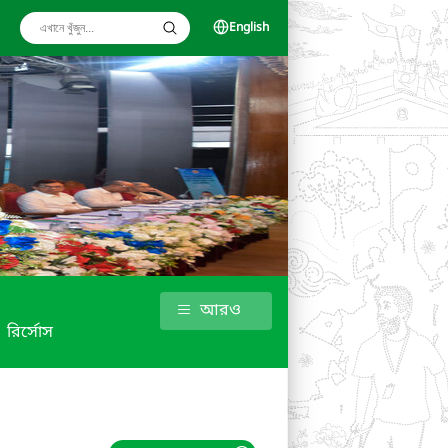
English
আরও
রির্সোস