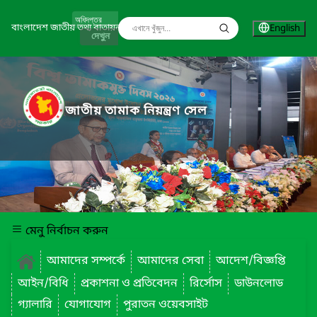
বাংলাদেশ জাতীয় তথ্য বাতায়ন
English
দেখুন
জাতীয় তামাক নিয়ন্ত্রণ সেল
মেনু নির্বাচন করুন
আমাদের সম্পর্কে
আমাদের সেবা
আদেশ/বিজ্ঞপ্তি
আইন/বিধি
প্রকাশনা ও প্রতিবেদন
রির্সোস
ডাউনলোড
গ্যালারি
যোগাযোগ
পুরাতন ওয়েবসাইট