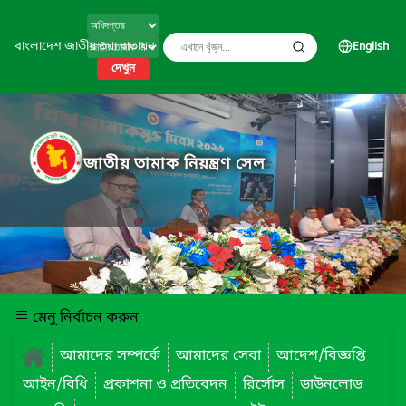
বাংলাদেশ জাতীয় তথ্য বাতায়ন
English
দেখুন
জাতীয় তামাক নিয়ন্ত্রণ সেল
মেনু নির্বাচন করুন
আমাদের সম্পর্কে
আমাদের সেবা
আদেশ/বিজ্ঞপ্তি
আইন/বিধি
প্রকাশনা ও প্রতিবেদন
রির্সোস
ডাউনলোড