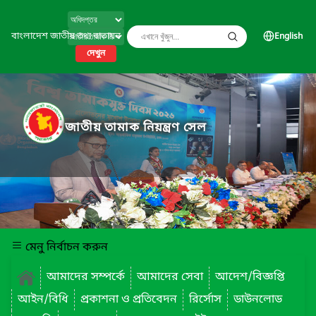
বাংলাদেশ জাতীয় তথ্য বাতায়ন
English
দেখুন
জাতীয় তামাক নিয়ন্ত্রণ সেল
মেনু নির্বাচন করুন
আমাদের সম্পর্কে
আমাদের সেবা
আদেশ/বিজ্ঞপ্তি
আইন/বিধি
প্রকাশনা ও প্রতিবেদন
রির্সোস
ডাউনলোড