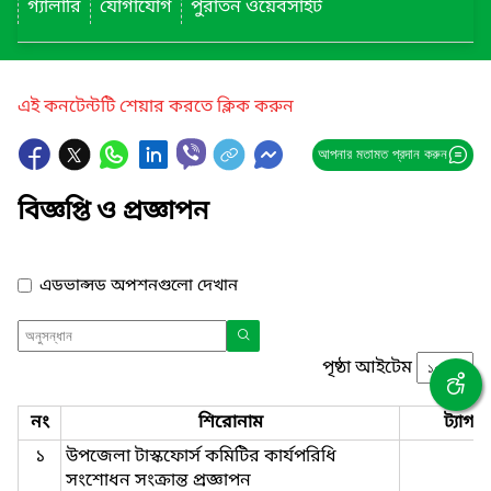
গ্যালারি
যোগাযোগ
পুরাতন ওয়েবসাইট
এই কনটেন্টটি শেয়ার করতে ক্লিক করুন
আপনার মতামত প্রদান করুন
বিজ্ঞপ্তি ও প্রজ্ঞাপন
এডভান্সড অপশনগুলো দেখান
পৃষ্ঠা আইটেম
নং
শিরোনাম
ট্যাগ
১
উপজেলা টাস্কফোর্স কমিটির কার্যপরিধি
সংশোধন সংক্রান্ত প্রজ্ঞাপন