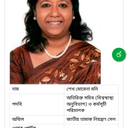
নাম
শেখ মোমেনা মনি
অতিরিক্ত সচিব (বিশ্বস্বাস্থ্য
পদবি
অনুবিভাগ) ও কর্মসূচী
পরিচালক
অফিস
জাতীয় তামাক নিয়ন্ত্রণ সেল