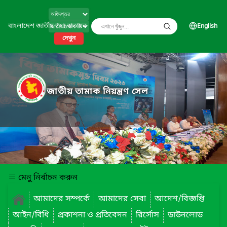
বাংলাদেশ জাতীয় তথ্য বাতায়ন
English
দেখুন
জাতীয় তামাক নিয়ন্ত্রণ সেল
মেনু নির্বাচন করুন
আমাদের সম্পর্কে
আমাদের সেবা
আদেশ/বিজ্ঞপ্তি
আইন/বিধি
প্রকাশনা ও প্রতিবেদন
রির্সোস
ডাউনলোড