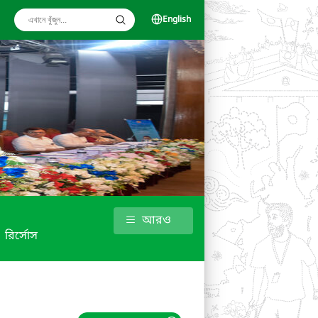
English
আরও
রির্সোস