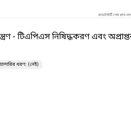
কনটেন্টটি শেষ হাল-না
্ত্রণ - টিএপিএস নিষিদ্ধকরণ এবং অপ্রাপ্
্যালারির ধরণ: (নেই)