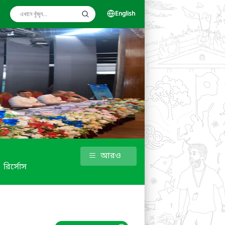
English
আরও
রির্সোস