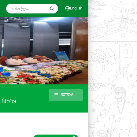
English
আরও
রির্সোস