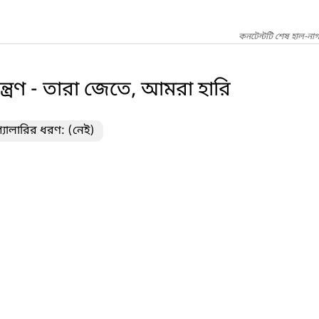
কনটেন্টটি শেষ হাল-না
্ত্রণ - তারা জেতে, আমরা হারি
্যালারির ধরণ: (নেই)