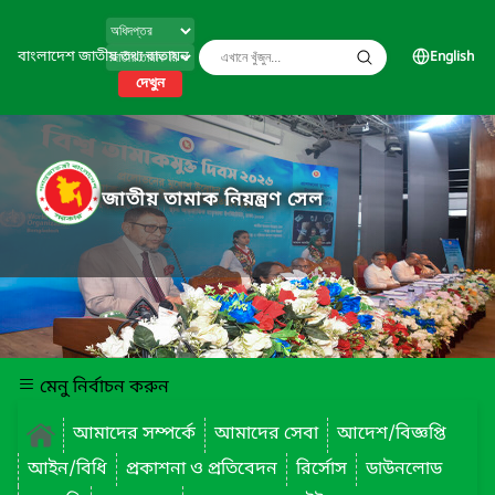
বাংলাদেশ জাতীয় তথ্য বাতায়ন
English
দেখুন
জাতীয় তামাক নিয়ন্ত্রণ সেল
মেনু নির্বাচন করুন
আমাদের সম্পর্কে
আমাদের সেবা
আদেশ/বিজ্ঞপ্তি
আইন/বিধি
প্রকাশনা ও প্রতিবেদন
রির্সোস
ডাউনলোড