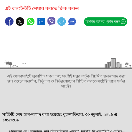
এই কনটেন্টটি শেয়ার করতে ক্লিক করুন
আপনার মতামত প্রদান করুন
এই ওয়েবসাইটে প্রকাশিত সকল তথ্য সংশ্লিষ্ট দপ্তর কর্তৃক নিয়মিত হালনাগাদ করা
হয়। তথ্যের যথার্থতা, নির্ভুলতা ও নির্ভরযোগ্যতা নিশ্চিত করতে সংশ্লিষ্ট দপ্তর সর্বদা
সচেষ্ট।
সাইটটি শেষ হাল-নাগাদ করা হয়েছে: বৃহস্পতিবার, ৩০ জুলাই, ২০২৬ এ
১০:৫৬:৪৯
পরিকল্পনা এবং বাস্তবায়ন: মন্ত্রিপরিষদ বিভাগ, এটুআই, বিসিসি, ডিওআইসিটি ও বেসিস।